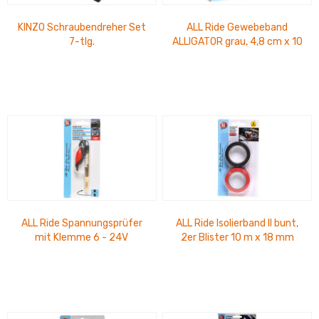
KINZO Schraubendreher Set
ALL Ride Gewebeband
7-tlg.
ALLIGATOR grau, 4,8 cm x 10
m
ALL Ride Spannungsprüfer
ALL Ride Isolierband II bunt,
mit Klemme 6 - 24V
2er Blister 10 m x 18 mm