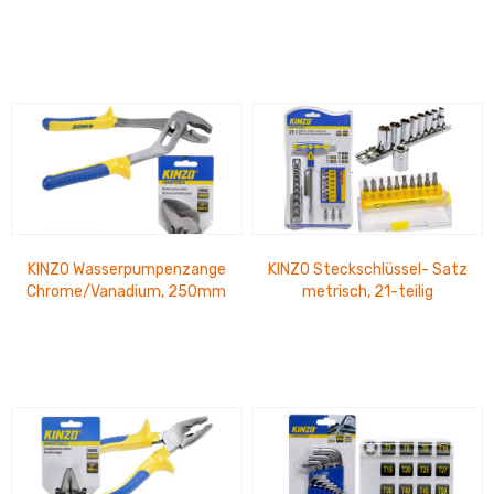
mm
KINZO Wasserpumpenzange
KINZO Steckschlüssel- Satz
Chrome/Vanadium, 250mm
metrisch, 21-teilig
Stecknuss= 5-13mm, Bits=
PH1, PZ1,...