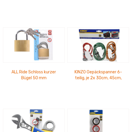
52-teilig
in Box
ALL Ride Schloss kurzer
KINZO Gepäckspanner 6-
Bügel 50 mm
teilig, je 2x 30cm, 45cm,
60cm, im Blister