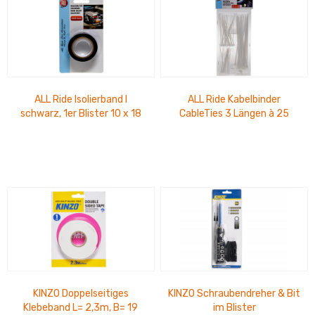
ALL Ride Isolierband I
ALL Ride Kabelbinder
schwarz, 1er Blister 10 x 18
CableTies 3 Längen à 25
mm
Stück weiß
KINZO Doppelseitiges
KINZO Schraubendreher & Bit
Klebeband L= 2,3m, B= 19
im Blister