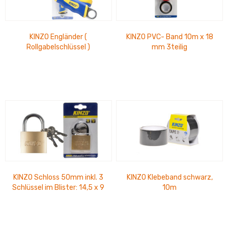
KINZO Engländer (
KINZO PVC- Band 10m x 18
Rollgabelschlüssel )
mm 3teilig
stufenlos von 0-28mm,
Länge: 20 cm, Blister
27x10cm
KINZO Schloss 50mm inkl. 3
KINZO Klebeband schwarz,
Schlüssel im Blister: 14,5 x 9
10m
cm