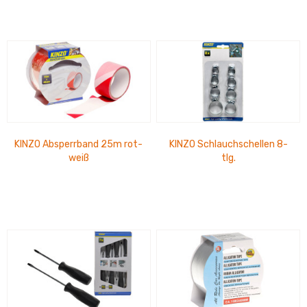
KINZO Absperrband 25m rot-
KINZO Schlauchschellen 8-
weiß
tlg.