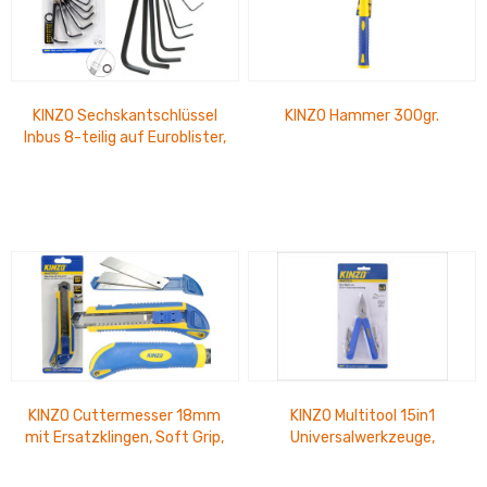
KINZO Sechskantschlüssel
KINZO Hammer 300gr.
Inbus 8-teilig auf Euroblister,
CRV, 1,5mm - 6,0mm
KINZO Cuttermesser 18mm
KINZO Multitool 15in1
mit Ersatzklingen, Soft Grip,
Universalwerkzeuge,
Blister
Edelstahl Rostfrei,
Blisterkarton