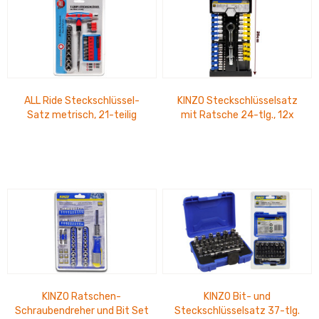
ALL Ride Steckschlüssel-
KINZO Steckschlüsselsatz
Satz metrisch, 21-teilig
mit Ratsche 24-tlg., 12x
Stecknuss= 5-13mm, Bits=
metrisch, 4-13mm 10x Zoll,
PH1, PZ1,...
5/32 - 1/2
KINZO Ratschen-
KINZO Bit- und
Schraubendreher und Bit Set
Steckschlüsselsatz 37-tlg.