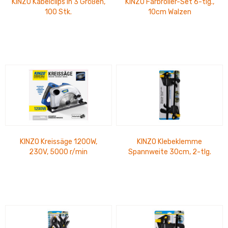
KINZO Kabelclips in 3 Größen,
KINZO Farbroller-Set 6-tlg.,
100 Stk.
10cm Walzen
KINZO Kreissäge 1200W,
KINZO Klebeklemme
230V, 5000 r/min
Spannweite 30cm, 2-tlg.