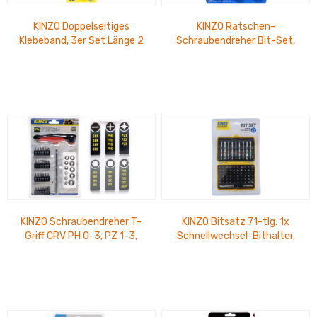
KINZO Doppelseitiges
KINZO Ratschen-
Klebeband, 3er Set Länge 2
Schraubendreher Bit-Set,
m, Breite 18 mm
49-tlg.
KINZO Schraubendreher T-
KINZO Bitsatz 71-tlg. 1x
Griff CRV PH 0-3, PZ 1-3,
Schnellwechsel-Bithalter,
T10-25, M4-14mm, 37-teilig
farbcodierte Bits, 1x
magnetischer...