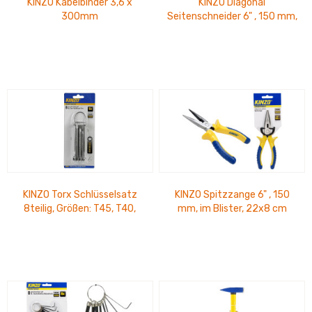
KINZO Kabelbinder 3,6 x
KINZO Diagonal
300mm
Seitenschneider 6" , 150 mm,
im Blister 24 x 8cm
KINZO Torx Schlüsselsatz
KINZO Spitzzange 6" , 150
8teilig, Größen: T45, T40,
mm, im Blister, 22x8 cm
T30, T27, T25, T20, T15, T10;
aus...