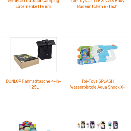
GRUNDIG Outdoor Camping
Toi-Toys LITTLE STARS Baby
Laternenkette 8m
Badeentchen 8-fach
sortiert
DUNLOP Fahrradtasche 4-in-
Toi-Toys SPLASH
1 25L
Wasserpistole Aqua Shock X-
1000 1,7L