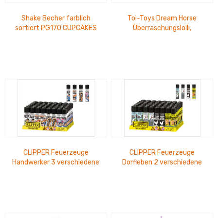
Shake Becher farblich
Toi-Toys Dream Horse
sortiert PG170 CUPCAKES
Überraschungslolli,
450 ml
Einhorn,10cm
CLIPPER Feuerzeuge
CLIPPER Feuerzeuge
Handwerker 3 verschiedene
Dorfleben 2 verschiedene
Motive, im Thekendisplay 15
Motive, im Thekendisplay 15
cm x 14 cm
cm x 14 cm