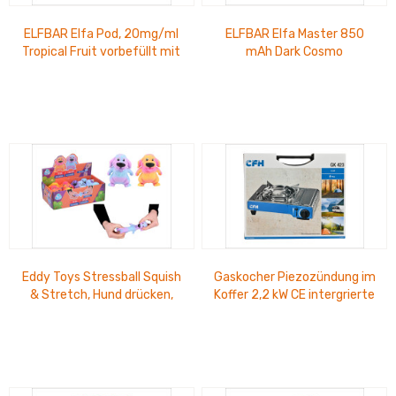
ELFBAR Elfa Pod, 20mg/ml
ELFBAR Elfa Master 850
Tropical Fruit vorbefüllt mit
mAh Dark Cosmo
2 ml Nikotinsalz 2 Stück pro...
Eddy Toys Stressball Squish
Gaskocher Piezozündung im
& Stretch, Hund drücken,
Koffer 2,2 kW CE intergrierte
kneten, ziehen, in orange
Sicherheitsverriegelung
oder lila