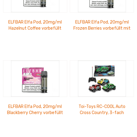
ELFBAR Elfa Pod, 20mg/ml
ELFBAR Elfa Pod, 20mg/ml
Hazelnut Coffee vorbefüllt
Frozen Berries vorbefüllt mit
mit 2 ml Nikotinsalz 2 Stück
2 ml Nikotinsalz 2 Stück pro...
pro...
ELFBAR Elfa Pod, 20mg/ml
Toi-Toys RC-COOL Auto
Blackberry Cherry vorbefüllt
Cross Country, 3-fach
mit 2 ml Nikotinsalz 2 Stück
sortiert mit Licht und
pro...
Fernbedienung 1:24,...