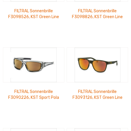
FILTRAL Sonnenbrille
FILTRAL Sonnenbrille
F3098526, KST Green Line
F3098826, KST Green Line
Leopard Muster Braun Matt
Schwarz/Bunter Deko glänz
UVP 22,99 €
UVP 22,99 €
FILTRAL Sonnenbrille
FILTRAL Sonnenbrille
F3090226, KST Sport Pola
F3093126, KST Green Line
Green Line Grau Transpare
oliv matt UVP 20,99 €
UVP 26,99 €