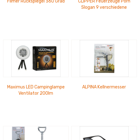
Filmer Rückspiegel 360 Grad
CLIPPER Feuerzeuge Porn
Slogan 9 verschiedene
Motive, im Thekendisplay 15
cm x 14 cm
Maximus LED Campinglampe
ALPINA Kellnermesser
Ventilator 200lm
Powerbankfunkt.