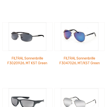
Line Schwarz/Orange Vers
Transparent/Schwarz
UVP 22,99 €
Glänzend UVP 17,99 €
FILTRAL Sonnenbrille
FILTRAL Sonnenbrille
F3020926, MT KST Green
F3047026, MT/KST Green
Line Sport Gun UVP 20,99 €
Line SI/SW verspiegelt UVP
20,99 €