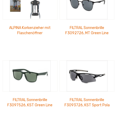
ALPINA Korkenzieher mit
FILTRAL Sonnenbrille
Flaschenöffner
F3092726, MT Green Line
Schwarz Matt/Schwarz
glänz UVP 26,99 €
FILTRAL Sonnenbrille
FILTRAL Sonnenbrille
F3097526, KST Green Line
F3093726, KST Sport Pola
Dunkelgrün Matt UVP 26,99
Green Line Schwarz/Grau
€
UVP 28,99 €