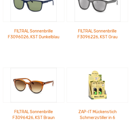
FILTRAL Sonnenbrille
FILTRAL Sonnenbrille
F3096026, KST Dunkelblau
F3096226, KST Grau
Matt UVP 12,99 €
Metallic Glänzend
verspiegelt UVP 12,99 €
FILTRAL Sonnenbrille
ZAP-IT Mückenstich
F3096426, KST Braun
Schmerzstiller in 6
Metallic/Schwarz Glänzend
verschiedenen Farben im
UVP 12,99 €
Thekendisplay