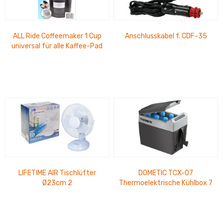
ALL Ride Coffeemaker 1 Cup
Anschlusskabel f. CDF-35
universal für alle Kaffee-Pad
´s, 12V / 170W
LIFETIME AIR Tischlüfter
DOMETIC TCX-07
Ø23cm 2
Thermoelektrische Kühlbox 7
Geschwindigkeitsstufen,
Ltr. 12V DC, 220-240V AC
schwenkend 20W, 220-
Stehhöhe 24cm für...
240V/50Hz,...