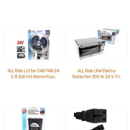
746910 Kaffeemasch. 6
selbstschwenkend, mit
Tassen
Schalter für...
ALL Ride Lüfter CAR FAN 24
ALL Ride LKW Elektro
V, 8 Zoll mit Klemmfuss,
Backofen 300 W, 24 V, 9 L
selbstschwenkend, mit
Schalter für...