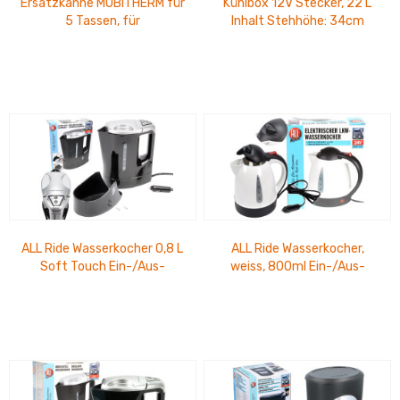
Ersatzkanne MOBITHERM für
Kühlbox 12V Stecker, 22 L
5 Tassen, für
Inhalt Stehhöhe: 34cm
Kaffeemaschine MOBITHERM
Außenmaß: 38cm B, 40cm H,
12V und 24V Artikel:...
20cm T
ALL Ride Wasserkocher 0,8 L
ALL Ride Wasserkocher,
Soft Touch Ein-/Aus-
weiss, 800ml Ein-/Aus-
Schalter, ohne Heizspirale,
Schalter, ohne Heizspirale,
Halterung...
95cm Kabel,...