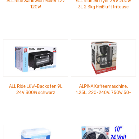
ALL Ride Sandwich Maker 12V
ALL Ride Airfryer 24V 200W
120W
3L 2.3kg Heißluftfriteuse
ALL Ride LKW-Backofen 9L
ALPINA Kaffeemaschine,
24V 300W schwarz
1,25L, 220-240V, 750W 50-
60Hz