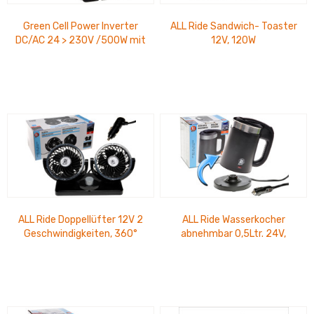
Green Cell Power Inverter
ALL Ride Sandwich- Toaster
DC/AC 24 > 230V /500W mit
12V, 120W
USB
Temperatursteuerung,
antihaftbeschichtet...
ALL Ride Doppellüfter 12V 2
ALL Ride Wasserkocher
Geschwindigkeiten, 360°
abnehmbar 0,5Ltr. 24V,
horizontal und vertikal...
300W, 1m Kabel
automatische
Abschaltung,...