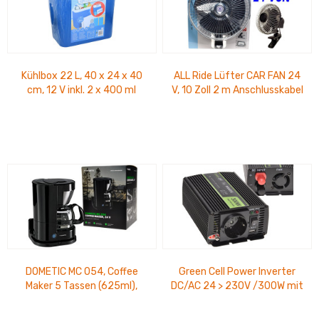
Kühlbox 22 L, 40 x 24 x 40
ALL Ride Lüfter CAR FAN 24
cm, 12 V inkl. 2 x 400 ml
V, 10 Zoll 2 m Anschlusskabel
Kühlelemente
DOMETIC MC 054, Coffee
Green Cell Power Inverter
Maker 5 Tassen (625ml),
DC/AC 24 > 230V /300W mit
Schwenkfilter,
USB
Warmhalteplatte mit...