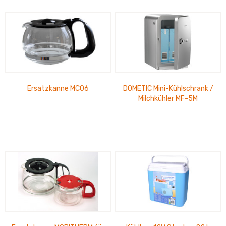
Ersatzkanne MC06
DOMETIC Mini-Kühlschrank /
Milchkühler MF-5M
Innenleuchte, Stehhöhe f. 1,5
L Flaschen 5...