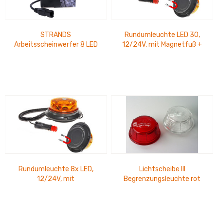
STRANDS
Rundumleuchte LED 30,
Arbeitsscheinwerfer 8 LED
12/24V, mit Magnetfuß +
10-32V, 10 W, 1520 Lumen
Saugnapf, E9-Zulassung
IP68
Rundumleuchte 8x LED,
Lichtscheibe III
12/24V, mit
Begrenzungsleuchte rot
Magnetfuß+Saugnapf, E-
Zulassung