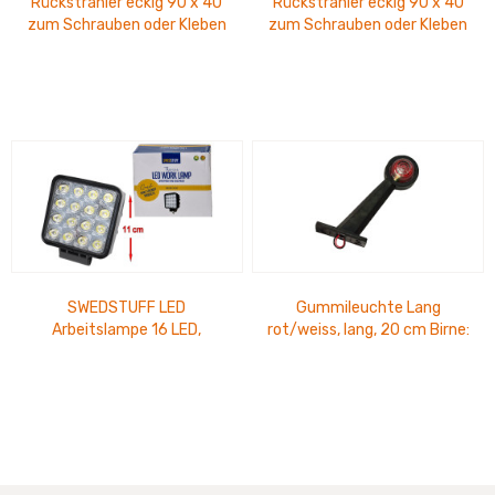
Rückstrahler eckig 90 x 40
Rückstrahler eckig 90 x 40
zum Schrauben oder Kleben
zum Schrauben oder Kleben
gelb
rot
SWEDSTUFF LED
Gummileuchte Lang
Arbeitslampe 16 LED,
rot/weiss, lang, 20 cm Birne:
wasserfest, IP67, 115x110
Steckbirne 5 W
x72 mm 3300 Lumen, 12-
24...