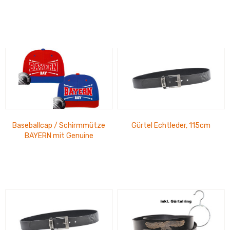
Baseballcap / Schirmmütze
Gürtel Echtleder, 115cm
BAYERN mit Genuine
Aufkleber, Verschluß hinten
mit Pony-Tail...