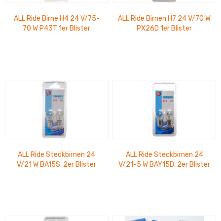
ALL Ride Birne H4 24 V/75-
ALL Ride Birnen H7 24 V/70 W
70 W P43T 1er Blister
PX26D 1er Blister
ALL Ride Steckbirnen 24
ALL Ride Steckbirnen 24
V/21 W BA15S, 2er Blister
V/21-5 W BAY15D, 2er Blister