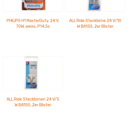
PHILIPS H1 MasterDuty, 24 V,
ALL Ride Steckbirne 24 V/10
70W, weiss, P14,5s
W BA15S, 2er Blister
ALL Ride Steckbirnen 24 V/5
W BA15S, 2er Blister