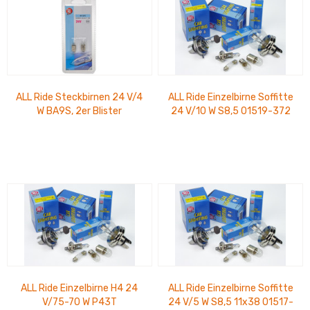
ALL Ride Steckbirnen 24 V/4
ALL Ride Einzelbirne Soffitte
W BA9S, 2er Blister
24 V/10 W S8,5 01519-372
DS
ALL Ride Einzelbirne H4 24
ALL Ride Einzelbirne Soffitte
V/75-70 W P43T
24 V/5 W S8,5 11x38 01517-