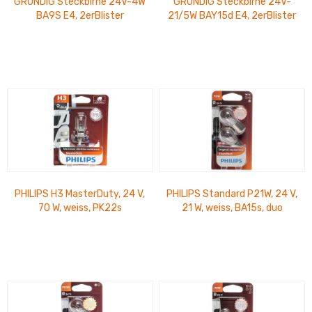
GRUNDIG Steckbirne 24V-4W
GRUNDIG Steckbirne 24V-
BA9S E4, 2erBlister
21/5W BAY15d E4, 2erBlister
PHILIPS H3 MasterDuty, 24 V,
PHILIPS Standard P21W, 24 V,
70 W, weiss, PK22s
21 W, weiss, BA15s, duo