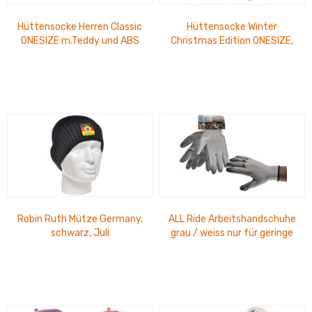
Hüttensocke Herren Classic
Hüttensocke Winter
ONESIZE m.Teddy und ABS
Christmas Edition ONESIZE,
Gr. 42-46
versch. Muster
Robin Ruth Mütze Germany,
ALL Ride Arbeitshandschuhe
schwarz, Juli
grau / weiss nur für geringe
Risiken geeignet, CAT-I...