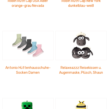
Robin Ruth Cap USA Adler
Robin Ruth Cap New York
orange-grau Nevada
dunkelblau-weiß
Antonio Hüttenhausschuhe-
Relaxeazzz Reisekissen u.
Socken Damen
Augenmaske, Plüsch, Shaun
das Schaf