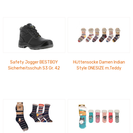
Safety Jogger BESTBOY
Hüttensocke Damen Indian
Sicherheitsschuh S3 Gr. 42
Style ONESIZE m.Teddy
SR LG SC CI FO - EN ISO
+ABS Gr. 35-42
20345:2022