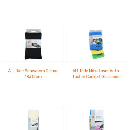
28x20cm
ALL Ride Schwamm Deluxe
ALL Ride Mikrofaser Auto-
18x12cm
Tücher Cockpit Glas Leder
35x35cm waschbar und...