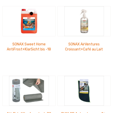
SONAX Sweet Home
SONAX AirVentures
AntiFrost+KlarSicht bis -18
Croissant+Café au Lait
°C, PET-Kanister 5 Ltr.
300ml