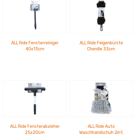
ALL Ride Fensterreiniger
ALL Ride Felgenbürste
40x13cm
Chenille 33cm
ALL Ride Fensterabzieher
ALL Ride Auto
25x20cm
Waschhandschuh 2in1,