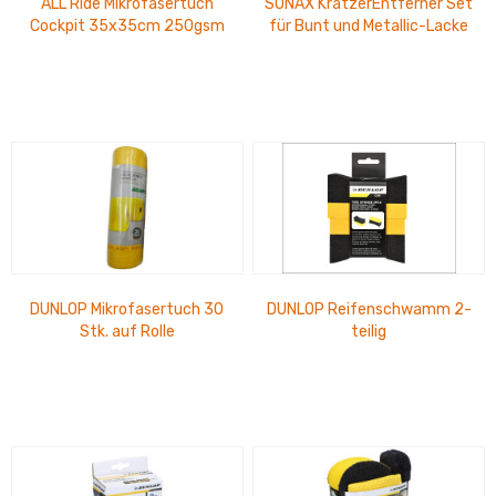
ALL Ride Mikrofasertuch
SONAX KratzerEntferner Set
Cockpit 35x35cm 250gsm
für Bunt und Metallic-Lacke
für Nass- und
2x25 ml im Thekendisplay
Trockenanwendung
DUNLOP Mikrofasertuch 30
DUNLOP Reifenschwamm 2-
Stk. auf Rolle
teilig