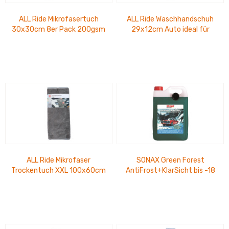
ALL Ride Mikrofasertuch
ALL Ride Waschhandschuh
30x30cm 8er Pack 200gsm
29x12cm Auto ideal für
waschbar und
Innen und Außen
wiederverwendbar
ALL Ride Mikrofaser
SONAX Green Forest
Trockentuch XXL 100x60cm
AntiFrost+KlarSicht bis -18
hohe Saugfähigkeit, 500gsm
°C, PET-Kanister 5 Ltr.