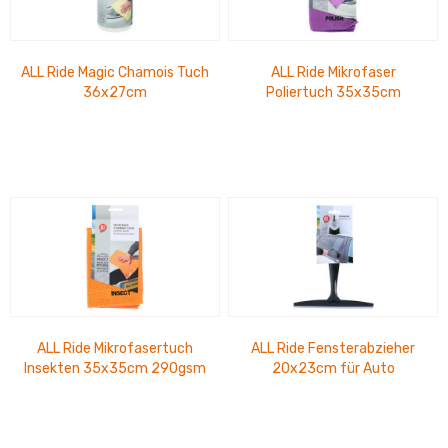
ALL Ride Magic Chamois Tuch
ALL Ride Mikrofaser
36x27cm
Poliertuch 35x35cm
200gsm für Nass- und
Trockenanwendung
ALL Ride Mikrofasertuch
ALL Ride Fensterabzieher
Insekten 35x35cm 290gsm
20x23cm für Auto
für Nass- und...