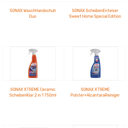
SONAX WaschHandschuh
SONAX ScheibenEnteiser
Duo
Sweet Home Special Edition
PET Sprühflasche 1 Ltr.
SONAX XTREME Ceramic
SONAX XTREME
ScheibenKlar 2 in 1 750ml
Polster+AlcantaraReiniger
treibgasfrei 500ml