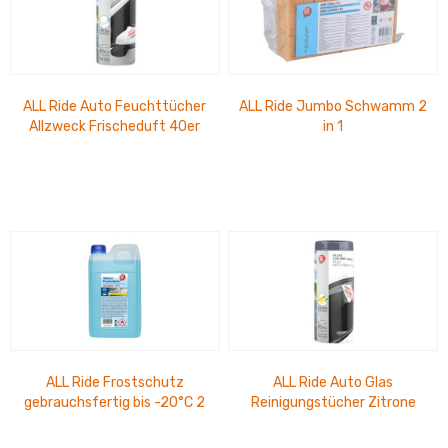
ALL Ride Auto Feuchttücher
ALL Ride Jumbo Schwamm 2
Allzweck Frischeduft 40er
in 1
Pack
ALL Ride Frostschutz
ALL Ride Auto Glas
gebrauchsfertig bis -20°C 2
Reinigungstücher Zitrone
Ltr.
40er Pack