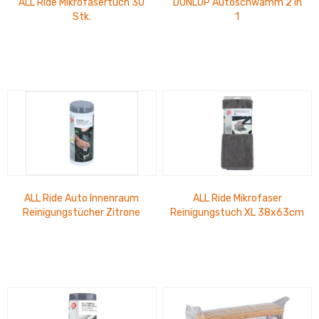
ALL Ride Mikrofasertuch 30
DUNLOP Autoschwamm 2 in
Stk.
1
ALL Ride Auto Innenraum
ALL Ride Mikrofaser
Reinigungstücher Zitrone
Reinigungstuch XL 38x63cm
40er Pack
waschbar und
wiederverwendbar...