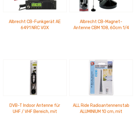
Albrecht CB-Funkgerät AE
Albrecht CB-Magnet-
6491 NRC VOX
Antenne CBM 108, 60cm 1/4
Freisprechfunktion, 12/24V,
Lambda Edelstahlstrahler,
Weitwinkel LCD...
30W, Magnetfuß...
DVB-T Indoor Antenne für
ALL Ride Radioantennenstab
UHF / VHF Bereich, mit
ALUMINIUM 10 cm, mit
Magnet-Fuß ca. 35 cm,
Adapter
Antenne abnehmbar