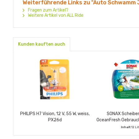
Weiterführende Links zu "Auto Schwamm J
Fragen zum Artikel?
Weitere Artikel von ALL Ride
Kunden kauften auch
PHILIPS H7 Vision, 12 V, 55 W, weiss,
SONAX Scheiben
PX26d
OceanFresh Gebrauch
Beutel 3 L
Inhalt
12 Li
VE enthält:
4 