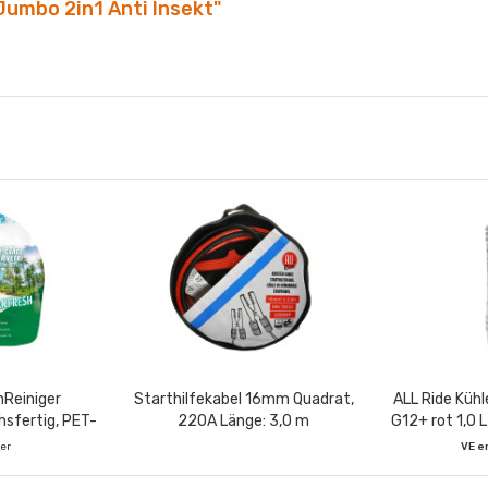
umbo 2in1 Anti Insekt"
Reiniger
Starthilfekabel 16mm Quadrat,
ALL Ride Kühl
sfertig, PET-
220A Länge: 3,0 m
G12+ rot 1,0 L
tr.
ter
VE e
Beutel