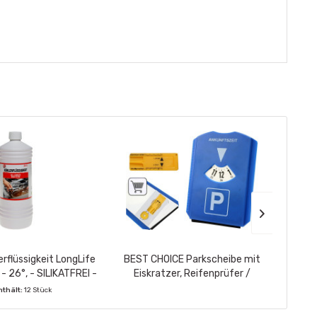
erflüssigkeit LongLife
BEST CHOICE Parkscheibe mit
KFZ-Ve
 - 26°, - SILIKATFREI -
Eiskratzer, Reifenprüfer /
131
Einkaufswagenchip
nthält:
12 Stück