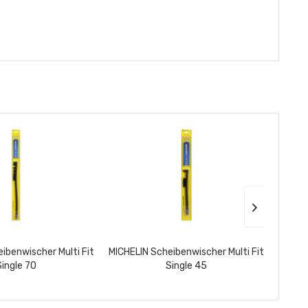
ibenwischer Multi Fit
MICHELIN Scheibenwischer Multi Fit
ALL Ri
Single 70
Single 45
Dark 